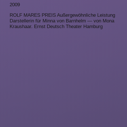
2009
ROLF MARES PREIS Außergewöhnliche Leistung
Darstellerin für Minna von Barnhelm — von Mona
Kraushaar. Ernst Deutsch Theater Hamburg
representing
artists
About
Submissions
Imprint
Privacy
Representing Artists GmbH
Cantianstrasse 20
10437 Berlin
Germany