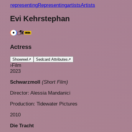
r
epresenting
Representing
a
rtists
Artists
Evi Kehrstephan
Actress
Showreel
↗
Sedcard Attributes
↗
›
Film
2023
Schwarzmoll
(Short Film)
Director: Alessia Mandanici
Production: Tidewater Pictures
2010
Die Tracht