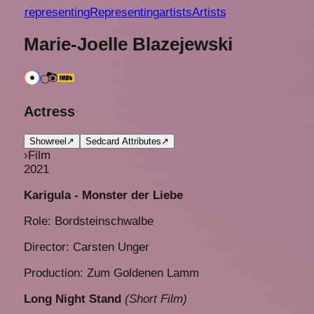
r
epresenting
Representing
a
rtists
Artists
Marie-Joelle Blazejewski
Actress
Showreel
↗
Sedcard Attributes
↗
›
Film
2021
Karigula - Monster der Liebe
Role: Bordsteinschwalbe
Director: Carsten Unger
Production: Zum Goldenen Lamm
Long Night Stand
(Short Film)